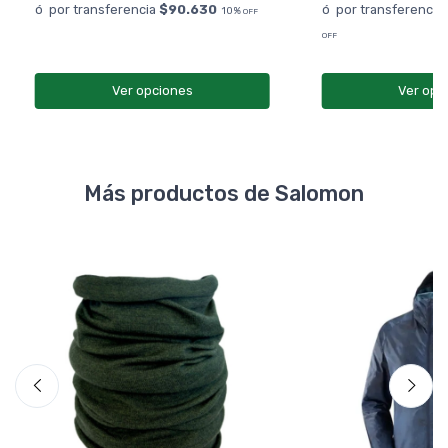
ó por transferencia
$90.630
ó por transferencia
10%
OFF
OFF
Ver opciones
Ver opc
Más productos de Salomon