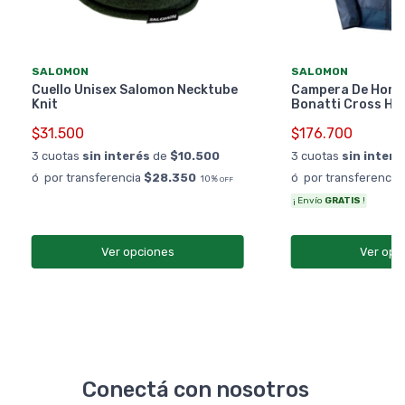
SALOMON
SALOMON
Cuello Unisex Salomon Necktube
Campera De Homb
Knit
Bonatti Cross Ho
$31.500
$176.700
3 cuotas
sin interés
de
$10.500
3 cuotas
sin interé
ó por transferencia
$28.350
ó por transferencia
10%
OFF
¡ Envío
GRATIS
!
Ver opciones
Ver opc
Conectá con nosotros