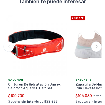
También te puede interesar
20%
OFF
SALOMON
SKECHERS
Cinturon De Hidratación Unisex
Zapatilla De Muje
Salomon Agile 250 Belt Set
Run Elevate Hot 
$100.700
$106.080
$132.600
3 cuotas
sin interés
de
$33.567
3 cuotas
sin interé