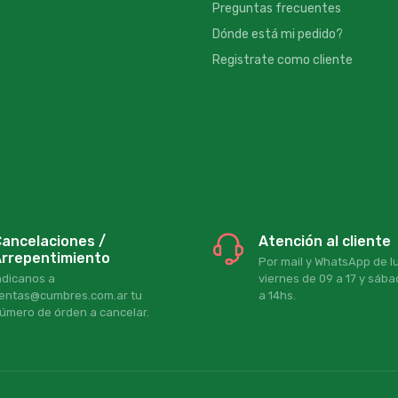
Preguntas frecuentes
Dónde está mi pedido?
Registrate como cliente
ancelaciones /
Atención al cliente
rrepentimiento
Por mail y WhatsApp de l
ndicanos a
viernes de 09 a 17 y sáb
entas@cumbres.com.ar tu
a 14hs.
úmero de órden a cancelar.