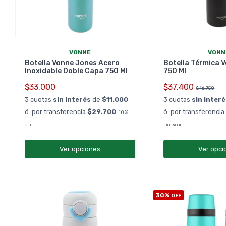
VONNE
VONN
Botella Vonne Jones Acero
Botella Térmica 
Inoxidable Doble Capa 750 Ml
750 Ml
$33.000
$37.400
$46.750
3 cuotas
sin interés
de
$11.000
3 cuotas
sin inter
ó por transferencia
$29.700
ó por transferenci
10%
OFF
EXTRA OFF
Ver opciones
Ver opci
30%
OFF