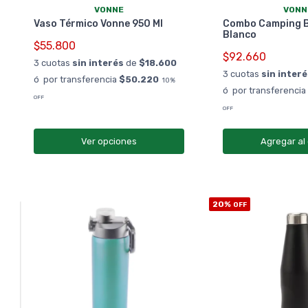
VONNE
VONN
Vaso Térmico Vonne 950 Ml
Combo Camping B
Blanco
$55.800
$92.660
3 cuotas
sin interés
de
$18.600
3 cuotas
sin inter
ó por transferencia
$50.220
10%
ó por transferenci
OFF
OFF
Ver opciones
Agregar al 
20%
OFF