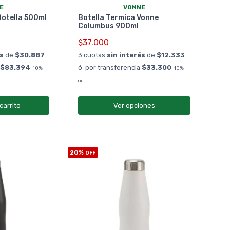
E
VONNE
otella 500ml
Botella Termica Vonne
Columbus 900ml
$37.000
és
de
$30.887
3 cuotas
sin interés
de
$12.333
a
$83.394
ó por transferencia
$33.300
10%
10%
OFF
carrito
Ver opciones
20%
OFF