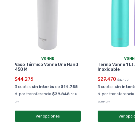
VONNE
VONN
Vaso Térmico Vonne One Hand
Termo Vonne 1 Lt
450 Ml
Inoxidable
$44.275
$29.470
$42.100
3 cuotas
sin interés
de
$14.758
3 cuotas
sin inter
ó por transferencia
$39.848
ó por transferenci
10%
OFF
EXTRA OFF
Ver opciones
Ver opci