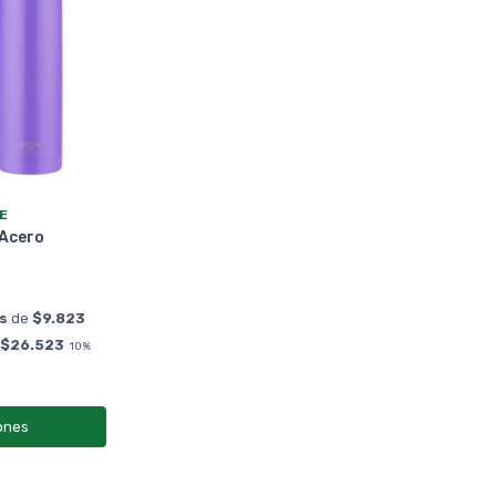
E
 Acero
és
de
$9.823
a
$26.523
10%
ones