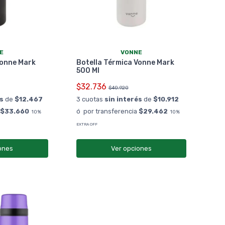
E
VONNE
Vonne Mark
Botella Térmica Vonne Mark
500 Ml
$32.736
$40.920
és
de
$12.467
3 cuotas
sin interés
de
$10.912
a
$33.660
ó por transferencia
$29.462
10%
10%
EXTRA OFF
ones
Ver opciones