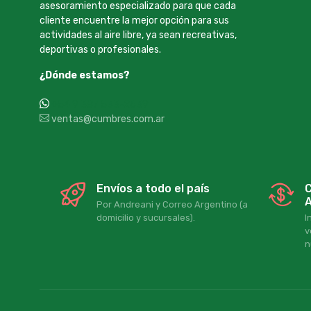
asesoramiento especializado para que cada
cliente encuentre la mejor opción para sus
actividades al aire libre, ya sean recreativas,
deportivas o profesionales.
¿Dónde estamos?
+54 9 387 533-2639
ventas@cumbres.com.ar
Envíos a todo el país
C
A
Por Andreani y Correo Argentino (a
domicilio y sucursales).
I
v
n