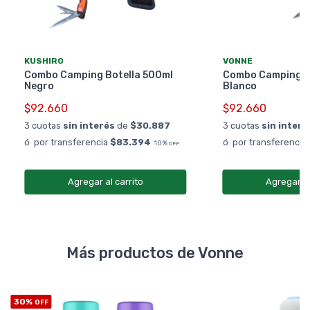
KUSHIRO
VONNE
Combo Camping Botella 500ml
Combo Camping B
Negro
Blanco
$92.660
$92.660
3 cuotas
sin interés
de
$30.887
3 cuotas
sin interé
ó por transferencia
$83.394
ó por transferencia
10%
OFF
Agregar al carrito
Agregar al
Más productos de Vonne
30%
OFF