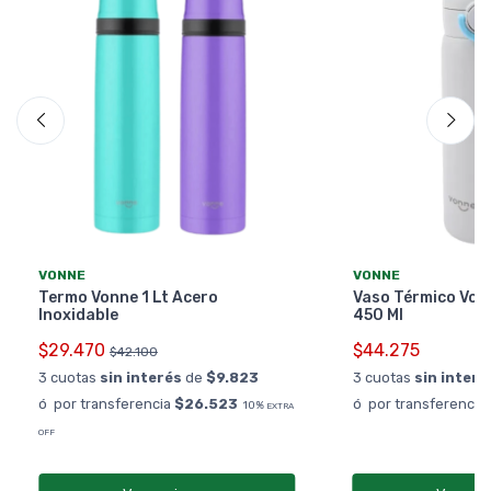
VONNE
VONNE
Termo Vonne 1 Lt Acero
Vaso Térmico Von
Inoxidable
450 Ml
$29.470
$44.275
$42.100
3 cuotas
sin interés
de
$9.823
3 cuotas
sin interé
ó por transferencia
$26.523
ó por transferencia
10%
EXTRA
OFF