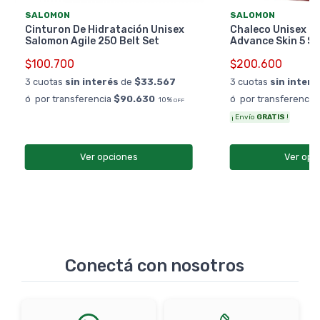
SALOMON
SALOMON
Cinturon De Hidratación Unisex
Chaleco Unisex S
Salomon Agile 250 Belt Set
Advance Skin 5 Se
$100.700
$200.600
3 cuotas
sin interés
de
$33.567
3 cuotas
sin interé
ó por transferencia
$90.630
ó por transferencia
10%
OFF
¡ Envío
GRATIS
!
Ver opciones
Ver opc
Conectá con nosotros