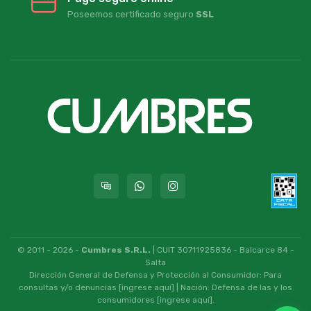
Poseemos certificado seguro
SSL
© 2011 - 2026 -
Cumbres S.R.L.
| CUIT 30711925836 - Balcarce 84 -
Salta
Dirección General de Defensa y Protección al Consumidor: Para
consultas y/o denuncias
[ingrese aquí]
| Nación: Defensa de las y los
consumidores
[ingrese aquí]
.