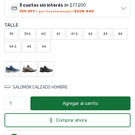
3 cuotas sin interés
de $77.200
10% OFF
·
$208.440
( por transferencia )
TALLE
39
39.5
40
41
41.5
42
43
44
44.5
45
46
SALOMON CALZADO HOMBRE
Agregar al carrito
Comprar ahora