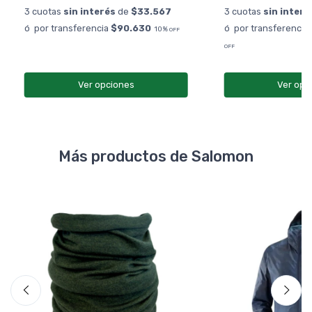
3 cuotas
sin interés
de
$33.567
3 cuotas
sin interé
ó por transferencia
$90.630
ó por transferencia
10%
OFF
OFF
Ver opciones
Ver opc
Más productos de Salomon