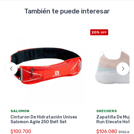
También te puede interesar
20%
OFF
SALOMON
SKECHERS
Cinturon De Hidratación Unisex
Zapatilla De Muje
Salomon Agile 250 Belt Set
Run Elevate Hot 
$100.700
$106.080
$132.600