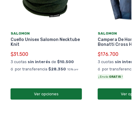
SALOMON
SALOMON
Cuello Unisex Salomon Necktube
Campera De Homb
Knit
Bonatti Cross Ho
$31.500
$176.700
3 cuotas
sin interés
de
$10.500
3 cuotas
sin interé
ó por transferencia
$28.350
ó por transferencia
10%
OFF
¡ Envío
GRATIS
!
Ver opciones
Ver opc