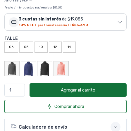
Ahorrás
14.914
$
Precio sin impuestos nacionales:
$59.656
3 cuotas sin interés
de $19.885
10% OFF
·
$53.690
( por transferencia )
TALLE
06
08
10
12
14
Agregar al carrito
Comprar ahora
Calculadora de envío