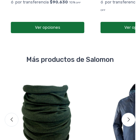
ó por transferencia
$90.630
ó por transferencia
10%
OFF
OFF
Ver opciones
Ver opc
Más productos de Salomon