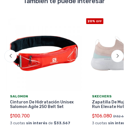
También te puede interesar
20%
OFF
SALOMON
SKECHERS
Cinturon De Hidratación Unisex
Zapatilla De Muje
Salomon Agile 250 Belt Set
Run Elevate Hot 
$100.700
$106.080
$132.600
3 cuotas
sin interés
de
$33.567
3 cuotas
sin interé