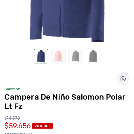
Salomon
Campera De Niño Salomon Polar
Lt Fz
74.570
$
$59.656
20% OFF