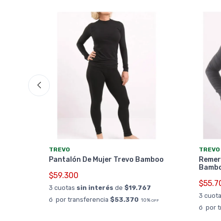
TREVO
TREVO
sa 2
Pantalón De Mujer Trevo Bamboo
Remer
Bambo
$59.300
0
$55.7
3 cuotas
sin interés
de
$19.767
0%
OFF
3 cuot
ó por transferencia
$53.370
10%
OFF
ó por 