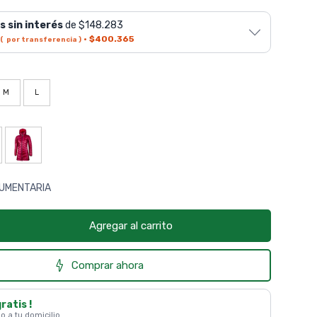
s sin interés
de $148.283
·
$400.365
( por transferencia )
M
L
DUMENTARIA
Agregar al carrito
Comprar ahora
gratis !
 o a tu domicilio