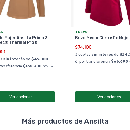
TA
TREVO
e Mujer Ansilta Primo 3
Buzo Medio Cierre De Muje
tec® Thermal Pro®
$74.100
000
3 cuotas
sin interés
de
$24.
as
sin interés
de
$49.000
ó por transferencia
$66.690
transferencia
$132.300
10%
OFF
Ver opciones
Ver opciones
Más productos de Ansilta