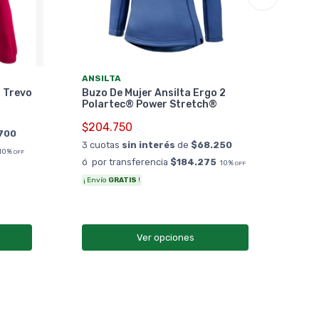
ALA
ANSILTA
Buz
r Trevo
Buzo De Mujer Ansilta Ergo 2
$93
Polartec® Power Stretch®
3 cu
$204.750
700
ó po
3 cuotas
sin interés
de
$68.250
10%
OFF
ó por transferencia
$184.275
10%
OFF
¡ Envío
GRATIS
!
Ver opciones