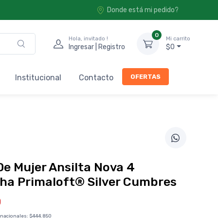
Donde está mi pedido?
0
Hola, invitado !
Mi carrito
Ingresar | Registro
$0
OFERTAS
Institucional
Contacto
e Mujer Ansilta Nova 4
ha Primaloft® Silver Cumbres
0
 nacionales:
$444.850