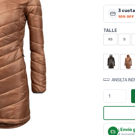
3 cuota
10% OFF
TALLE
XS
S
ANSILTA IN
¡ Envío 
A sucursal