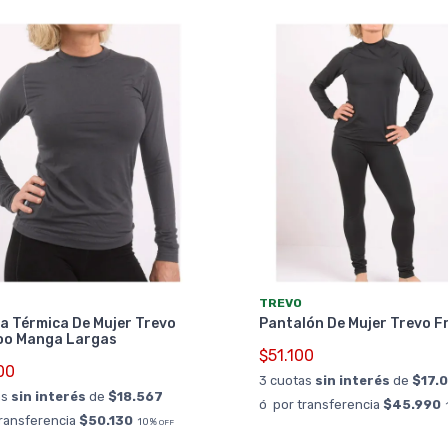
TREVO
a Térmica De Mujer Trevo
Pantalón De Mujer Trevo F
o Manga Largas
$51.100
00
3 cuotas
sin interés
de
$17.
as
sin interés
de
$18.567
ó por transferencia
$45.990
transferencia
$50.130
10%
OFF