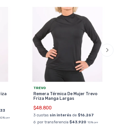
20%
OF
ALA
TREVO
Pan
riza
Remera Térmica De Mujer Trevo
Ala
Friza Manga Largas
$35
$48.800
033
3 cu
3 cuotas
sin interés
de
$16.267
ó po
10%
OFF
ó por transferencia
$43.920
10%
OFF
OFF