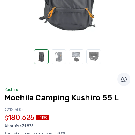
Kushiro
Mochila Camping Kushiro 55 L
212.500
$
180.625
$
-15%
Ahorrás
31.875
$
Precio sin impuestos nacionales:
149.277
$