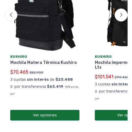
KUSHIRO
KUSHIRO
Mochila Matera Térmica Kushiro
Mochila Impermea
Lts
$70.465
$82.900
$101.541
$119.460
3 cuotas
sin interés
de
$23.488
3 cuotas
sin interé
ó por transferencia
$63.419
10%
EXTRA
ó por transferencia
OFF
OFF
Ver opciones
Ver opc