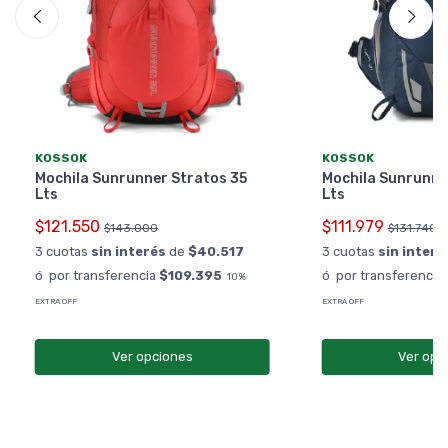
KOSSOK
KOSSOK
Mochila Sunrunner Stratos 35
Mochila Sunrunne
Lts
Lts
$121.550
$111.979
$143.000
$131.740
3 cuotas
sin interés
de
$40.517
3 cuotas
sin interé
ó por transferencia
$109.395
ó por transferencia
10%
EXTRA OFF
EXTRA OFF
Ver opciones
Ver opc