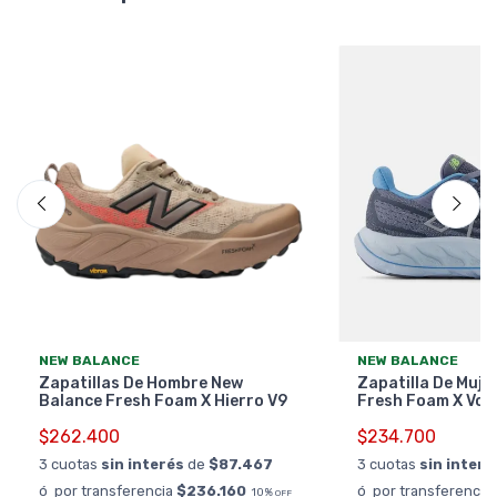
NEW BALANCE
NEW BALANCE
Zapatillas De Hombre New
Zapatilla De Muje
Balance Fresh Foam X Hierro V9
Fresh Foam X Von
$262.400
$234.700
3 cuotas
sin interés
de
$87.467
3 cuotas
sin interé
ó por transferencia
$236.160
ó por transferencia
10%
OFF