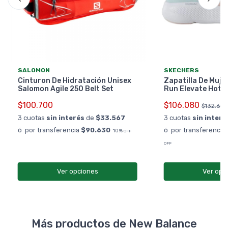
SALOMON
SKECHERS
Cinturon De Hidratación Unisex
Zapatilla De Muje
Salomon Agile 250 Belt Set
Run Elevate Hot 
$100.700
$106.080
$132.600
3 cuotas
sin interés
de
$33.567
3 cuotas
sin interé
ó por transferencia
$90.630
ó por transferencia
10%
OFF
OFF
Ver opciones
Ver opc
Más productos de New Balance