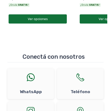
¡ Envío
GRATIS
!
¡ Envío
GRATIS
!
Ver opciones
Ver opc
Conectá con nosotros
WhatsApp
Teléfono