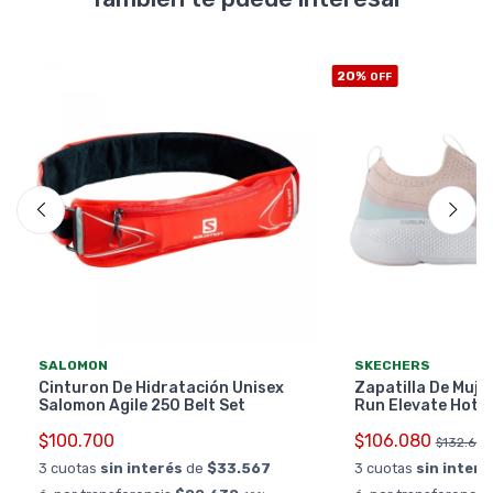
20%
OFF
SALOMON
SKECHERS
Cinturon De Hidratación Unisex
Zapatilla De Muje
Salomon Agile 250 Belt Set
Run Elevate Hot 
$100.700
$106.080
$132.600
3 cuotas
sin interés
de
$33.567
3 cuotas
sin interé