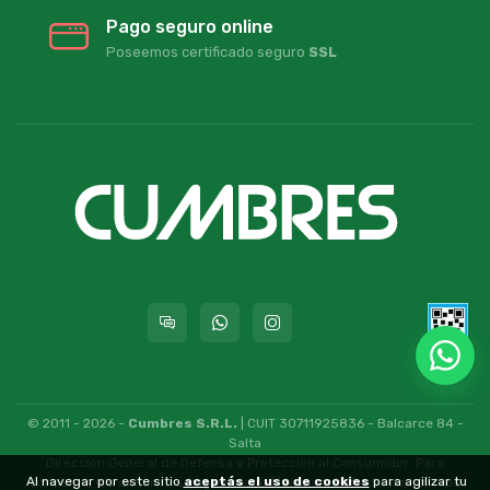
Pago seguro online
Poseemos certificado seguro
SSL
© 2011 - 2026 -
Cumbres S.R.L.
| CUIT 30711925836 - Balcarce 84 -
Salta
Dirección General de Defensa y Protección al Consumidor: Para
Al navegar por este sitio
aceptás el uso de cookies
para agilizar tu
consultas y/o denuncias
[ingrese aquí]
| Nación: Defensa de las y los