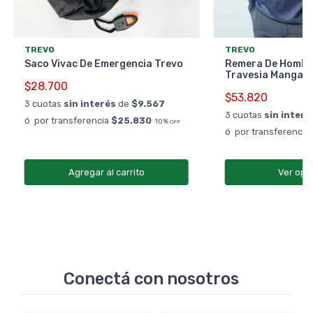
TREVO
TREVO
Saco Vivac De Emergencia Trevo
Remera De Hombr
Travesia Manga 
$28.700
$53.820
3 cuotas
sin interés
de
$9.567
3 cuotas
sin interé
ó por transferencia
$25.830
10%
OFF
ó por transferencia
Agregar al carrito
Ver opc
Conectá con nosotros