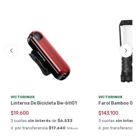
VICTORINOX
VICTORINOX
Linterna De Bicicleta Bw-btl01
Farol Bamboo Ou
$19.600
$143.100
3 cuotas
sin interés
de
$6.533
3 cuotas
sin interé
ó por transferencia
$17.640
ó por transferencia
10%
OFF