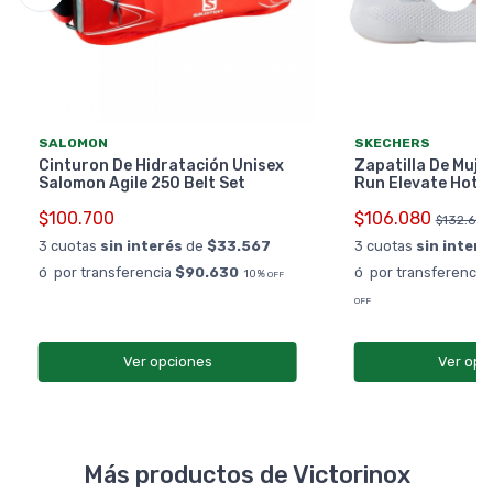
SALOMON
SKECHERS
Cinturon De Hidratación Unisex
Zapatilla De Muje
Salomon Agile 250 Belt Set
Run Elevate Hot 
$100.700
$106.080
$132.600
3 cuotas
sin interés
de
$33.567
3 cuotas
sin interé
ó por transferencia
$90.630
ó por transferencia
10%
OFF
OFF
Ver opciones
Ver opc
Más productos de Victorinox