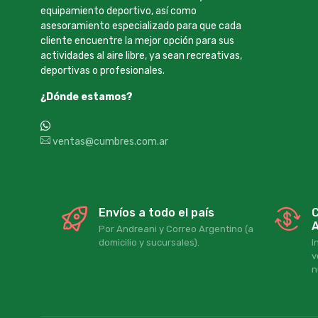
equipamiento deportivo, así como
asesoramiento especializado para que cada
cliente encuentre la mejor opción para sus
actividades al aire libre, ya sean recreativas,
deportivas o profesionales.
¿Dónde estamos?
+54 9 387 533-2639
ventas@cumbres.com.ar
Envíos a todo el país
C
A
Por Andreani y Correo Argentino (a
domicilio y sucursales).
I
v
n