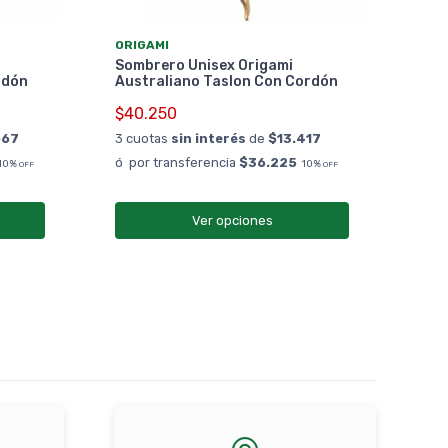
ORI
ORIGAMI
Som
Sombrero Unisex Origami
Leg
rdón
Australiano Taslon Con Cordón
$24
$40.250
3 cu
667
3 cuotas
sin interés
de
$13.417
ó po
ó por transferencia
$36.225
10%
10%
OFF
OFF
Ver opciones