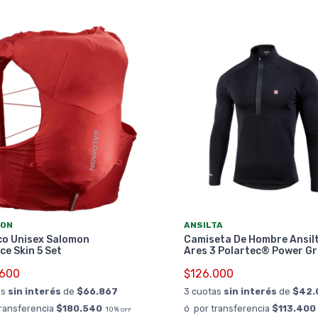
ON
ANSILTA
co Unisex Salomon
Camiseta De Hombre Ansil
e Skin 5 Set
Ares 3 Polartec® Power Gr
.600
$126.000
as
sin interés
de
$66.867
3 cuotas
sin interés
de
$42.
transferencia
$180.540
ó por transferencia
$113.400
10%
OFF