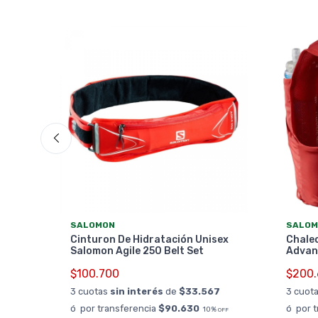
SALOMON
SALOM
o 3
Cinturon De Hidratación Unisex
Chale
Salomon Agile 250 Belt Set
Advanc
$100.700
$200
0
3 cuotas
sin interés
de
$33.567
3 cuot
0%
OFF
ó por transferencia
$90.630
ó por 
10%
OFF