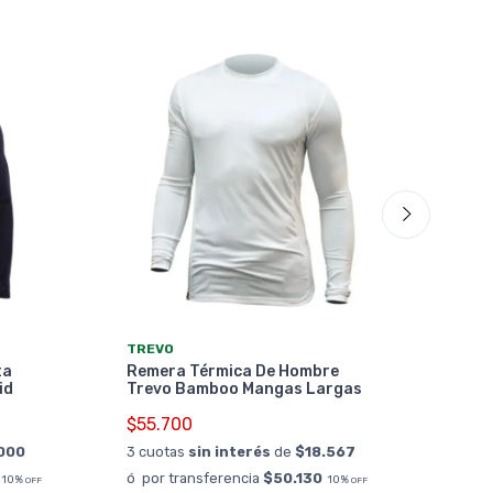
WEI
TREVO
Sof
ta
Remera Térmica De Hombre
$47
id
Trevo Bamboo Mangas Largas
3 cu
$55.700
ó po
000
3 cuotas
sin interés
de
$18.567
ó por transferencia
$50.130
10%
10%
OFF
OFF