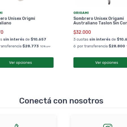
MI
ORIGAMI
ero Unisex Origmi
Sombrero Unisex Origami
aliano
Australiano Taslon Sin Co
70
$32.000
as
sin interés
de
$10.657
3 cuotas
sin interés
de
$10.
transferencia
$28.773
ó por transferencia
$28.800
10%
OFF
Ver opciones
Ver opciones
Conectá con nosotros