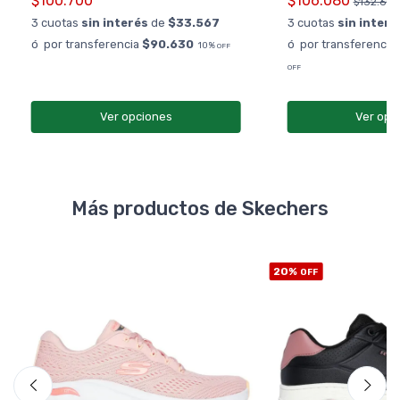
$100.700
$106.080
$132.600
3 cuotas
sin interés
de
$33.567
3 cuotas
sin interé
ó por transferencia
$90.630
ó por transferencia
10%
OFF
OFF
Ver opciones
Ver opc
Más productos de Skechers
20%
OFF