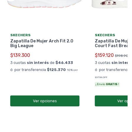
SKECHERS
SKECHERS
Zapatilla De Mujer Arch Fit 2.0
Zapatilla De Muje
Big League
Court Fast Break
$139.300
$159.120
$198.900
3 cuotas
sin interés
de
$46.433
3 cuotas
sin interé
ó por transferencia
$125.370
ó por transferencia
10%
OFF
EXTRA OFF
¡ Envío
GRATIS
!
Ver opciones
Ver opc