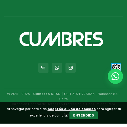
© 2011 - 2026 -
Cumbres S.R.L.
| CUIT 30711925836 - Balcarce 84 -
Salta
Dirección General de Defensa y Protección al Consumidor: Para
Al navegar por este sitio
aceptás el uso de cookies
para agilizar tu
consultas y/o denuncias
[ingrese aquí]
| Nación: Defensa de las y los
consumidores
[ingrese aquí]
.
experiencia de compra.
ENTENDIDO
nubixstore®