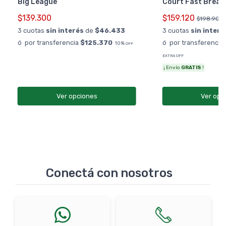
Big League
Court Fast Break
$139.300
$159.120
$198.900
3 cuotas
sin interés
de
$46.433
3 cuotas
sin interé
ó por transferencia
$125.370
ó por transferencia
10%
OFF
EXTRA OFF
¡ Envío
GRATIS
!
Ver opciones
Ver opc
Conectá con nosotros