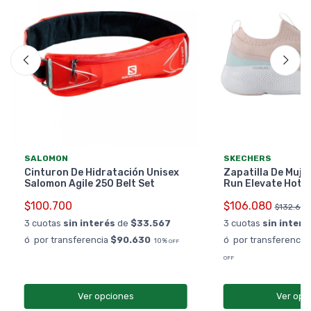
SALOMON
SKECHERS
Cinturon De Hidratación Unisex
Zapatilla De Muje
Salomon Agile 250 Belt Set
Run Elevate Hot 
$100.700
$106.080
$132.600
3 cuotas
sin interés
de
$33.567
3 cuotas
sin interé
ó por transferencia
$90.630
ó por transferencia
10%
OFF
OFF
Ver opciones
Ver opc