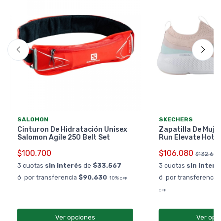
SALOMON
SKECHERS
Cinturon De Hidratación Unisex
Zapatilla De Muje
Salomon Agile 250 Belt Set
Run Elevate Hot 
$100.700
$106.080
$132.600
3 cuotas
sin interés
de
$33.567
3 cuotas
sin interé
ó por transferencia
$90.630
ó por transferencia
10%
OFF
OFF
Ver opciones
Ver opc