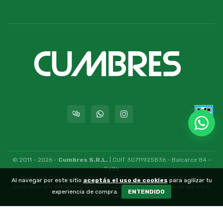
© 2011 - 2026 -
Cumbres S.R.L.
| CUIT 30711925836 - Balcarce 84 -
Salta
Dirección General de Defensa y Protección al Consumidor: Para
Al navegar por este sitio
aceptás el uso de cookies
para agilizar tu
consultas y/o denuncias
[ingrese aquí]
| Nación: Defensa de las y los
experiencia de compra.
ENTENDIDO
consumidores
[ingrese aquí]
.
nubixstore®