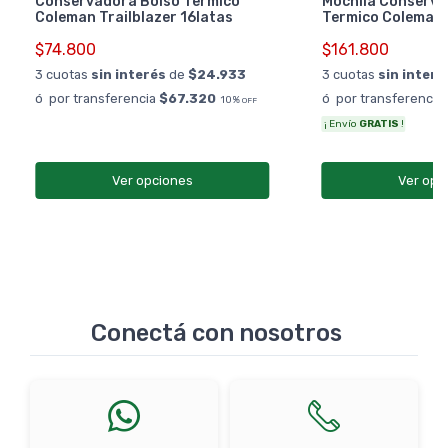
Conservadora Bolso Termico
Mochila Conserva
Coleman Trailblazer 16latas
Termico Coleman
$74.800
$161.800
3 cuotas
sin interés
de
$24.933
3 cuotas
sin interé
ó por transferencia
$67.320
ó por transferencia
10%
OFF
¡ Envío
GRATIS
!
Ver opciones
Ver opc
Conectá con nosotros