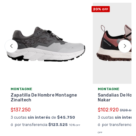
20%
OFF
MONTAGNE
MONTAGNE
Zapatilla De Hombre Montagne
Sandalias De Ho
Zinaltech
Nakar
$137.250
$102.920
$128.650
3 cuotas
sin interés
de
$45.750
3 cuotas
sin interé
ó por transferencia
$123.525
ó por transferencia
10%
OFF
OFF