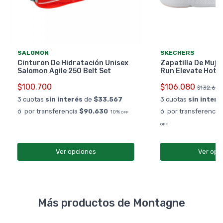
SALOMON
SKECHERS
Cinturon De Hidratación Unisex
Zapatilla De Muje
Salomon Agile 250 Belt Set
Run Elevate Hot 
$100.700
$106.080
$132.600
3 cuotas
sin interés
de
$33.567
3 cuotas
sin interé
ó por transferencia
$90.630
ó por transferencia
10%
OFF
OFF
Ver opciones
Ver opc
Más productos de Montagne