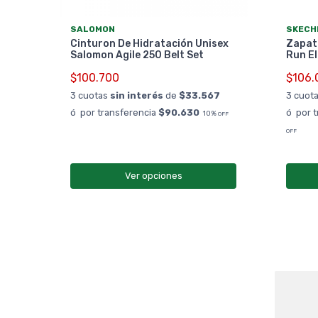
SALOMON
SKECH
Lts
Cinturon De Hidratación Unisex
Zapati
Salomon Agile 250 Belt Set
Run El
$100.700
$106.
0%
OFF
3 cuotas
sin interés
de
$33.567
3 cuot
ó por transferencia
$90.630
ó por 
10%
OFF
OFF
Ver opciones