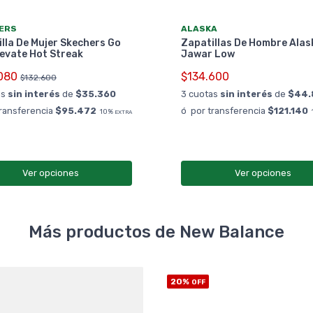
ERS
ALASKA
lla De Mujer Skechers Go
Zapatillas De Hombre Alas
evate Hot Streak
Jawar Low
080
$134.600
$132.600
as
sin interés
de
$35.360
3 cuotas
sin interés
de
$44.
transferencia
$95.472
ó por transferencia
$121.140
10%
EXTRA
Ver opciones
Ver opciones
Más productos de New Balance
20%
OFF