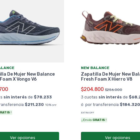
ALANCE
NEW BALANCE
lla De Mujer New Balance
Zapatilla De Mujer New Ba
 Foam X Vongo V6
Fresh Foam X Hierro V8
700
$204.800
$256.000
as
sin interés
de
$78.233
3 cuotas
sin interés
de
$68.
transferencia
$211.230
ó por transferencia
$184.320
10%
OFF
RATIS
!
EXTRA OFF
¡ Envío
GRATIS
!
Ver opciones
Ver opciones