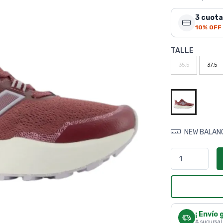
3 cuota
10% OFF
TALLE
35.5
37.5
NEW BALAN
¡ Envío 
A sucursal