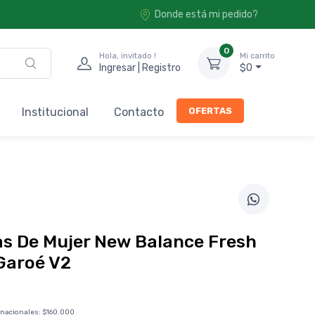
Donde está mi pedido?
0
Hola, invitado !
Mi carrito
Ingresar | Registro
$0
OFERTAS
Institucional
Contacto
as De Mujer New Balance Fresh
Garoé V2
0
 nacionales:
$160.000