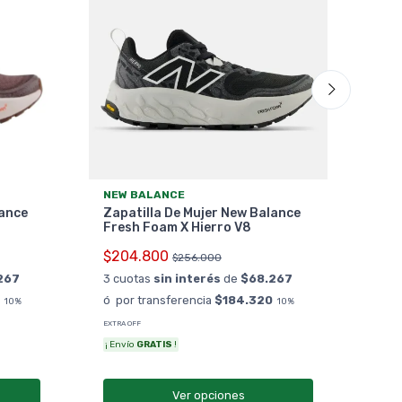
NEW
NEW BALANCE
Zap
lance
Zapatilla De Mujer New Balance
Run
Fresh Foam X Hierro V8
$12
$204.800
$256.000
3 cu
267
3 cuotas
sin interés
de
$68.267
ó po
ó por transferencia
$184.320
10%
10%
EXTRA OFF
¡ Envío
GRATIS
!
Ver opciones