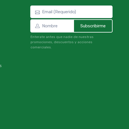
Subscribirme
Enterate antes que nadie de nuestras
promociones, descuentos y acciones
comerciales.
s