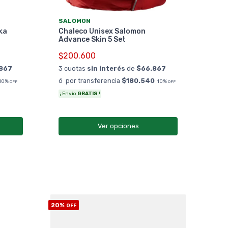
ANS
SALOMON
Cam
ka
Chaleco Unisex Salomon
Are
Advance Skin 5 Set
$12
$200.600
3 cu
867
3 cuotas
sin interés
de
$66.867
ó po
ó por transferencia
$180.540
10%
10%
OFF
OFF
¡ Envío
GRATIS
!
Ver opciones
20%
OFF