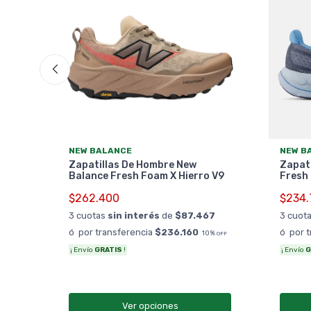
NEW BALANCE
NEW B
Zapatillas De Hombre New
Zapati
Balance Fresh Foam X Hierro V9
Fresh
$262.400
$234.
3
3 cuotas
sin interés
de
$87.467
3 cuot
%
OFF
ó por transferencia
$236.160
ó por 
10%
OFF
¡ Envío
GRATIS
!
¡ Envío
G
Ver opciones