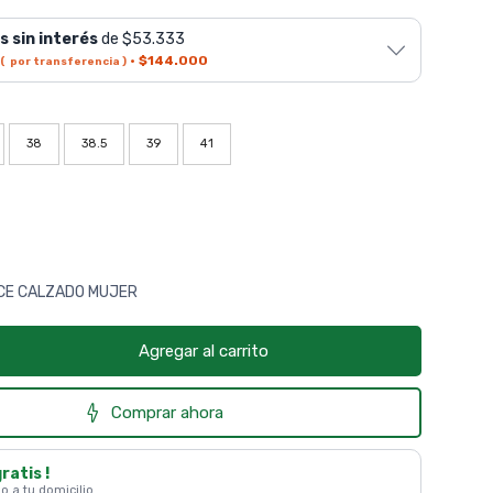
s sin interés
de $53.333
·
$144.000
( por transferencia )
38
38.5
39
41
CE CALZADO MUJER
Agregar al carrito
Comprar ahora
gratis !
 o a tu domicilio