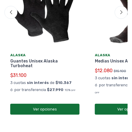
ALASKA
ALASKA
Guantes Unisex Alaska
Medias Unisex Ala
Turboheat
$12.080
$15.100
$31.100
3 cuotas
sin interé
3 cuotas
sin interés
de
$10.367
ó por transferencia
ó por transferencia
$27.990
10%
OFF
OFF
Ver opciones
Ver opc