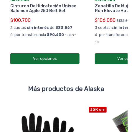
Cinturon De Hidratación Unisex
Zapatilla De Muje
Salomon Agile 250 Belt Set
Run Elevate Hot 
$100.700
$106.080
$132.600
3 cuotas
sin interés
de
$33.567
3 cuotas
sin interé
ó por transferencia
$90.630
ó por transferencia
10%
OFF
OFF
Ver opciones
Ver opc
Más productos de Alaska
20%
OFF