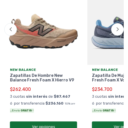
NEW BALANCE
NEW BALANCE
Zapatillas De Hombre New
Zapatilla De Muje
Balance Fresh Foam X Hierro V9
Fresh Foam X Von
$262.400
$234.700
3 cuotas
sin interés
de
$87.467
3 cuotas
sin interé
ó por transferencia
$236.160
ó por transferencia
10%
OFF
¡ Envío
GRATIS
!
¡ Envío
GRATIS
!
Ver opciones
Ver opc