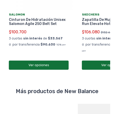
SALOMON
SKECHERS
Cinturon De Hidratación Unisex
Zapatilla De Muje
Salomon Agile 250 Belt Set
Run Elevate Hot 
$100.700
$106.080
$132.600
3 cuotas
sin interés
de
$33.567
3 cuotas
sin interé
ó por transferencia
$90.630
ó por transferencia
10%
OFF
OFF
Ver opciones
Ver opc
Más productos de New Balance