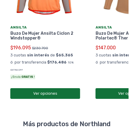
ANSILTA
ANSILTA
Buzo De Mujer Ansilta Ciclon 2
Buzo De Mujer Ans
Windstopper®
Polartec® Therm
$196.095
$147.000
$230.700
3 cuotas
sin interés
de
$65.365
3 cuotas
sin interé
ó por transferencia
$176.486
ó por transferencia
10%
EXTRA OFF
¡ Envío
GRATIS
!
Ver opciones
Ver opc
Más productos de Northland