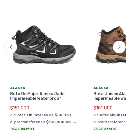
ALASKA
ALASKA
Bota De Mujer Alaska Jade
Bota Unisex Alas
Impermeable Waterproof
Impermeable Wat
$151.000
$151.000
3 cuotas
sin interés
de
$50.333
3 cuotas
sin interé
ó por transferencia
$135.900
ó por transferencia
10%
OFF
¡ Envío
GRATIS
!
¡ Envío
GRATIS
!