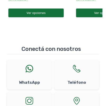
Ver opciones
Ver opc
Conectá con nosotros
WhatsApp
Teléfono