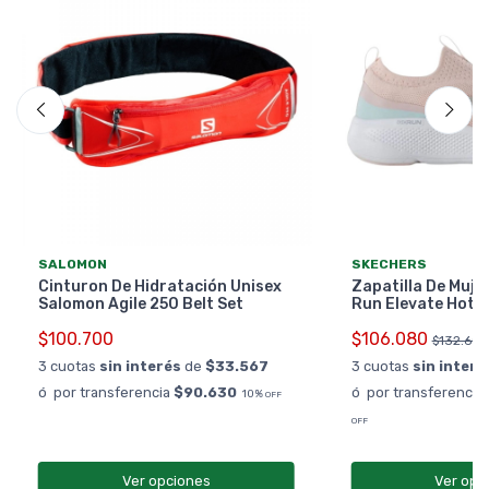
SALOMON
SKECHERS
Cinturon De Hidratación Unisex
Zapatilla De Muje
Salomon Agile 250 Belt Set
Run Elevate Hot 
$100.700
$106.080
$132.600
3 cuotas
sin interés
de
$33.567
3 cuotas
sin interé
ó por transferencia
$90.630
ó por transferencia
10%
OFF
OFF
Ver opciones
Ver opc