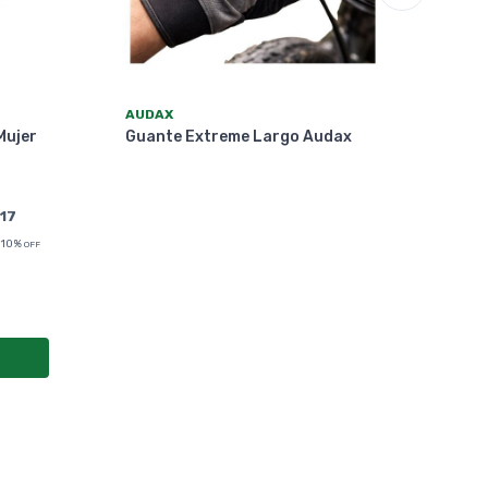
AUD
AUDAX
Gua
Mujer
Guante Extreme Largo Audax
117
10%
OFF