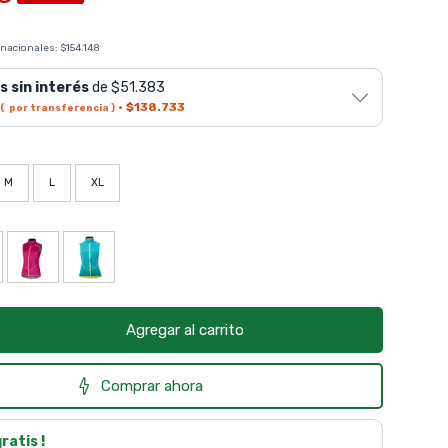
 nacionales:
$154.148
s sin interés
de $51.383
·
$138.733
( por transferencia )
M
L
XL
Agregar al carrito
Comprar ahora
gratis !