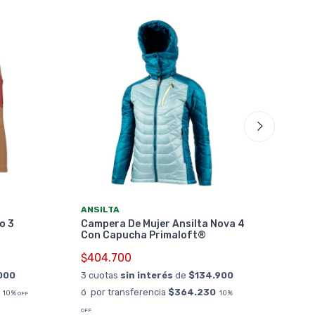
ANS
ANSILTA
Pan
o 3
Campera De Mujer Ansilta Nova 4
Per
Con Capucha Primaloft®
$24
$404.700
3 cu
000
3 cuotas
sin interés
de
$134.900
ó po
ó por transferencia
$364.230
10%
10%
OFF
¡ Env
OFF