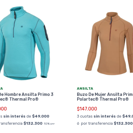
TA
ANSILTA
e Hombre Ansilta Primo 3
Buzo De Mujer Ansilta Prim
tec® Thermal Pro®
Polartec® Thermal Pro®
000
$147.000
as
sin interés
de
$49.000
3 cuotas
sin interés
de
$49.
transferencia
$132.300
ó por transferencia
$132.300
10%
OFF