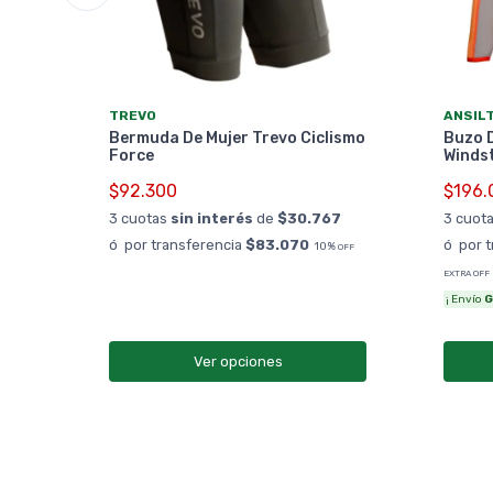
TREVO
ANSIL
x
Bermuda De Mujer Trevo Ciclismo
Buzo D
Force
Winds
$92.300
$196.
3 cuotas
sin interés
de
$30.767
3 cuot
ó por transferencia
$83.070
ó por 
10%
OFF
EXTRA OFF
¡ Envío
G
Ver opciones