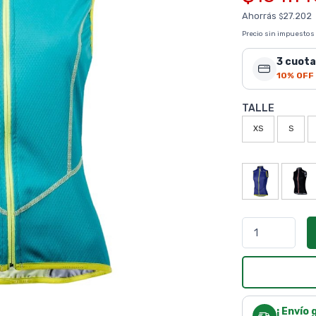
Ahorrás
27.202
$
Precio sin impuestos
3 cuota
10% OFF
TALLE
XS
S
¡ Envío 