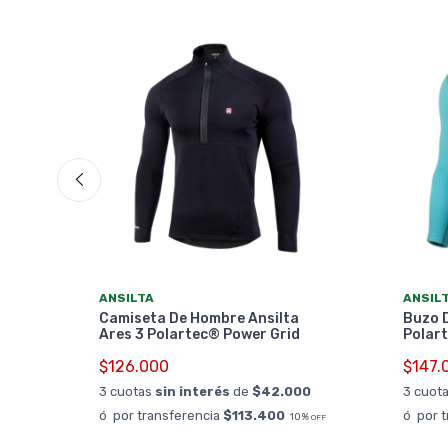
ANSILTA
ANSIL
2
Camiseta De Hombre Ansilta
Buzo D
Ares 3 Polartec® Power Grid
Polar
$126.000
$147.
0
3 cuotas
sin interés
de
$42.000
3 cuot
%
OFF
ó por transferencia
$113.400
ó por 
10%
OFF