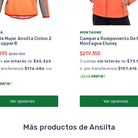
TA
MONTAGNE
e Mujer Ansilta Ciclon 2
Campera Rompeviento De 
topper®
Montagne Eluney
095
$219.350
$230.700
as
sin interés
de
$65.365
3 cuotas
sin interés
de
$73.
transferencia
$176.486
ó por transferencia
$197.415
10%
¡ Envío
GRATIS
!
RATIS
!
Ver opciones
Ver opciones
Más productos de Ansilta