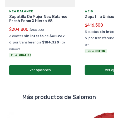
NEW BALANCE
WEIS
Zapatilla De Mujer New Balance
Zapatilla Unisex 
Fresh Foam X Hierro V8
$416.500
$204.800
$256.000
3 cuotas
sin interé
3 cuotas
sin interés
de
$68.267
ó por transferencia
ó por transferencia
$184.320
10%
OFF
EXTRA OFF
¡ Envío
GRATIS
!
¡ Envío
GRATIS
!
Ver opciones
Ver opc
Más productos de Salomon