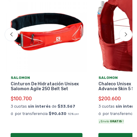
SALOMON
SALOMON
Cinturon De Hidratación Unisex
Chaleco Unisex S
Salomon Agile 250 Belt Set
Advance Skin 5 Se
$100.700
$200.600
3 cuotas
sin interés
de
$33.567
3 cuotas
sin interé
ó por transferencia
$90.630
ó por transferencia
10%
OFF
¡ Envío
GRATIS
!