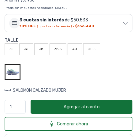
Ahorrás
37.900
$
Precio sin impuestos nacionales:
$151.600
3 cuotas sin interés
de $50.533
10% OFF
·
$136.440
( por transferencia )
TALLE
35
36
38
38.5
40
40.5
SALOMON CALZADO MUJER
Agregar al carrito
Comprar ahora