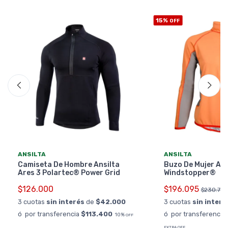
15%
OFF
ANSILTA
ANSILTA
Camiseta De Hombre Ansilta
Buzo De Mujer Ans
Ares 3 Polartec® Power Grid
Windstopper®
$126.000
$196.095
$230.70
3 cuotas
sin interés
de
$42.000
3 cuotas
sin interé
ó por transferencia
$113.400
ó por transferencia
10%
OFF
EXTRA OFF