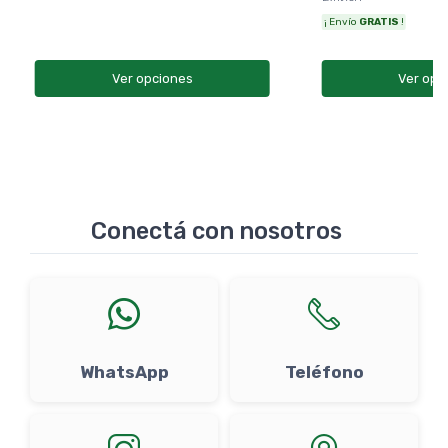
¡ Envío
GRATIS
!
Ver opciones
Ver opc
Conectá con nosotros
WhatsApp
Teléfono