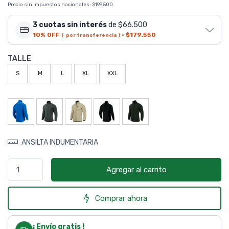
Precio sin impuestos nacionales:
$199.500
3 cuotas sin interés
de $66.500
10% OFF
·
$179.550
( por transferencia )
TALLE
S
M
L
XL
XXL
ANSILTA INDUMENTARIA
Agregar al carrito
Comprar ahora
¡ Envío gratis !