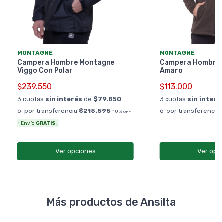
MONTAGNE
MONTAGNE
Campera Hombre Montagne
Campera Hombre
Viggo Con Polar
Amaro
$239.550
$113.000
3 cuotas
sin interés
de
$79.850
3 cuotas
sin interé
ó por transferencia
$215.595
ó por transferencia
10%
OFF
¡ Envío
GRATIS
!
Ver opciones
Ver opc
Más productos de Ansilta