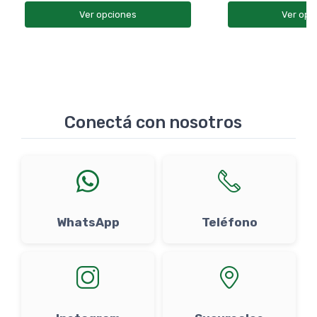
Ver opciones
Ver opc
Conectá con nosotros
WhatsApp
Teléfono