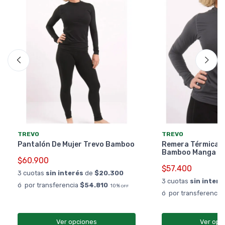
TREVO
TREVO
Pantalón De Mujer Trevo Bamboo
Remera Térmica D
Bamboo Manga L
$60.900
$57.400
3 cuotas
sin interés
de
$20.300
3 cuotas
sin interé
ó por transferencia
$54.810
10%
OFF
ó por transferencia
Ver opciones
Ver opc