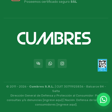
Poseemos certificado seguro
SSL
© 2011 - 2026 -
Cumbres S.R.L.
| CUIT 30711925836 - Balcarce 84 -
Salta
Dirección General de Defensa y Protección al Consumidor: Para
consultas y/o denuncias
[ingrese aquí]
| Nación: Defensa de las y los
consumidores
[ingrese aquí]
.