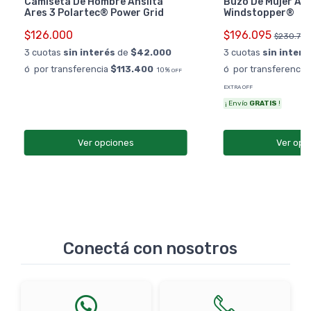
Camiseta De Hombre Ansilta
Buzo De Mujer Ans
Ares 3 Polartec® Power Grid
Windstopper®
$126.000
$196.095
$230.70
3 cuotas
sin interés
de
$42.000
3 cuotas
sin interé
ó por transferencia
$113.400
ó por transferencia
10%
OFF
EXTRA OFF
¡ Envío
GRATIS
!
Ver opciones
Ver opc
Conectá con nosotros