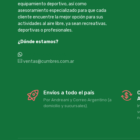
equipamiento deportivo, así como
asesoramiento especializado para que cada
cliente encuentre la mejor opción para sus
actividades al aire libre, ya sean recreativas,
deportivas o profesionales.
¿Dónde estamos?
+54 9 387 533-2639
ventas@cumbres.com.ar
Envíos a todo el país
C
A
Por Andreani y Correo Argentino (a
domicilio y sucursales).
I
v
n