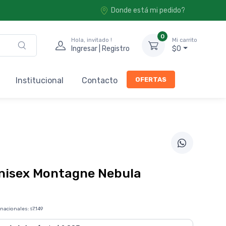
Donde está mi pedido?
0
Hola, invitado !
Mi carrito
Ingresar | Registro
$0
OFERTAS
Institucional
Contacto
Unisex Montagne Nebula
 nacionales:
7.149
$