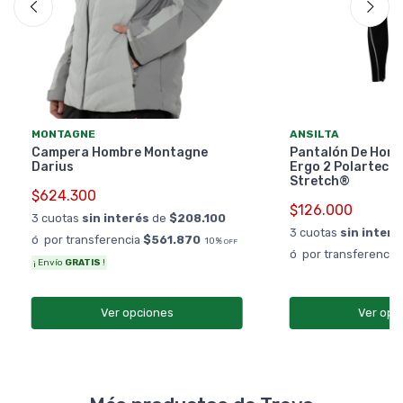
MONTAGNE
ANSILTA
Campera Hombre Montagne
Pantalón De Homb
Darius
Ergo 2 Polartec®
Stretch®
$624.300
$126.000
3 cuotas
sin interés
de
$208.100
3 cuotas
sin interé
ó por transferencia
$561.870
10%
OFF
ó por transferencia
¡ Envío
GRATIS
!
Ver opciones
Ver opc