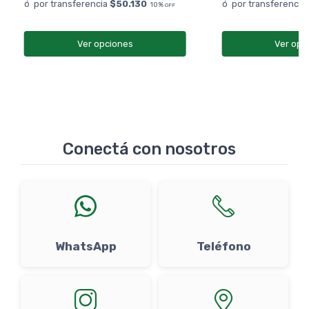
ó por transferencia
$50.130
ó por transferencia
10%
OFF
Ver opciones
Ver opc
Conectá con nosotros
WhatsApp
Teléfono