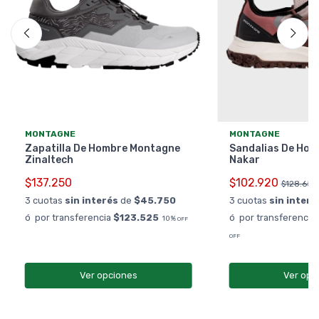
MONTAGNE
MONTAGNE
Zapatilla De Hombre Montagne
Sandalias De Ho
Zinaltech
Nakar
$137.250
$102.920
$128.650
3 cuotas
sin interés
de
$45.750
3 cuotas
sin interé
ó por transferencia
$123.525
ó por transferencia
10%
OFF
OFF
Ver opciones
Ver opc