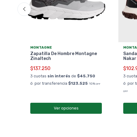
MONTAGNE
MONTA
e
Zapatilla De Hombre Montagne
Sanda
Zinaltech
Nakar
$137.250
$102.
0
3 cuotas
sin interés
de
$45.750
3 cuot
%
OFF
ó por transferencia
$123.525
ó por 
10%
OFF
OFF
Ver opciones