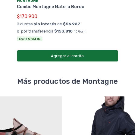
MONTAGNE
Combo Montagne Matera Bordo
$170.900
3 cuotas
sin interés
de
$56.967
ó por transferencia
$153.810
10%
OFF
¡ Envío
GRATIS
!
Agregar al carrito
Más productos de Montagne