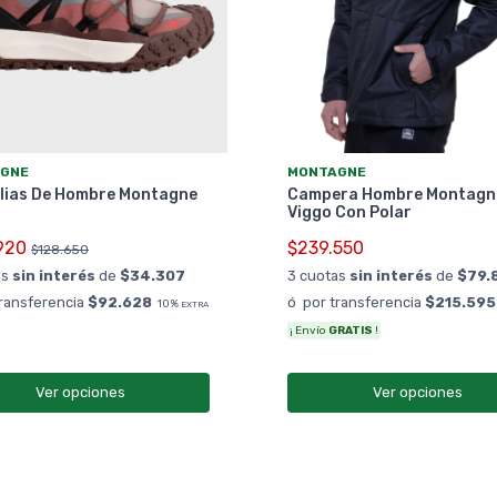
GNE
MONTAGNE
lias De Hombre Montagne
Campera Hombre Montagn
Viggo Con Polar
920
$239.550
$128.650
as
sin interés
de
$34.307
3 cuotas
sin interés
de
$79.
transferencia
$92.628
ó por transferencia
$215.595
10%
EXTRA
¡ Envío
GRATIS
!
Ver opciones
Ver opciones