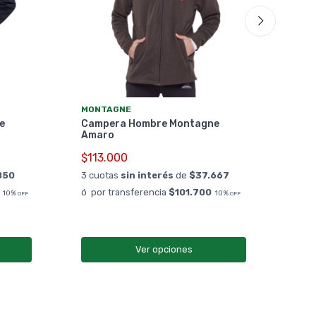
MON
MONTAGNE
Cam
e
Campera Hombre Montagne
Cha
Amaro
$19
$113.000
3 cu
850
3 cuotas
sin interés
de
$37.667
ó po
ó por transferencia
$101.700
10%
10%
OFF
OFF
¡ Env
Ver opciones