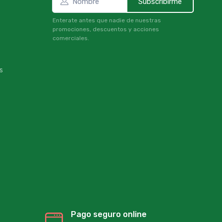
Subscribirme
Enterate antes que nadie de nuestras
promociones, descuentos y acciones
comerciales.
s
Pago seguro online