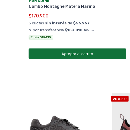
MONTAGNE
Combo Montagne Matera Marino
$170.900
3 cuotas
sin interés
de
$56.967
ó por transferencia
$153.810
10%
OFF
¡ Envío
GRATIS
!
Agregar al carrito
20%
OFF