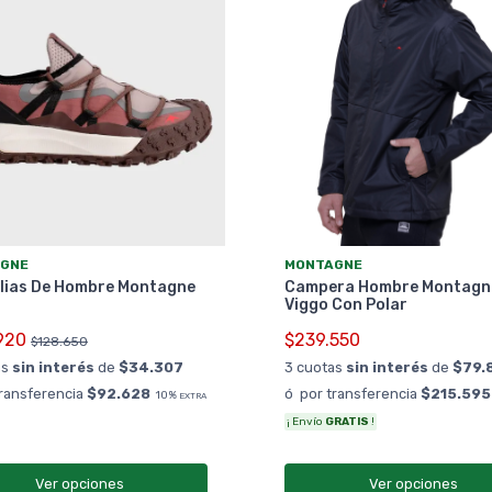
GNE
MONTAGNE
lias De Hombre Montagne
Campera Hombre Montagn
Viggo Con Polar
920
$239.550
$128.650
as
sin interés
de
$34.307
3 cuotas
sin interés
de
$79.
transferencia
$92.628
ó por transferencia
$215.595
10%
EXTRA
¡ Envío
GRATIS
!
Ver opciones
Ver opciones