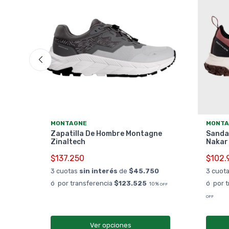
MONTAGNE
MONTA
e
Zapatilla De Hombre Montagne
Sanda
Zinaltech
Nakar
$137.250
$102.
0
3 cuotas
sin interés
de
$45.750
3 cuot
%
OFF
ó por transferencia
$123.525
ó por 
10%
OFF
OFF
Ver opciones