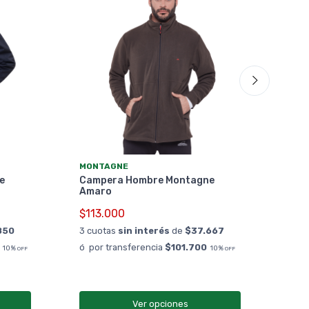
MON
MONTAGNE
Cam
e
Campera Hombre Montagne
Cha
Amaro
$19
$113.000
3 cu
850
3 cuotas
sin interés
de
$37.667
ó po
ó por transferencia
$101.700
10%
10%
OFF
OFF
¡ Env
Ver opciones