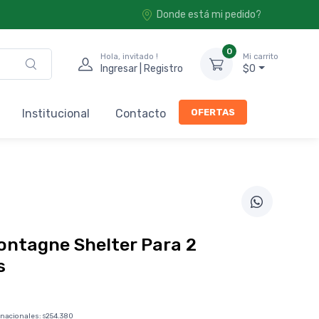
Donde está mi pedido?
0
Hola, invitado !
Mi carrito
Ingresar | Registro
$0
OFERTAS
Institucional
Contacto
ntagne Shelter Para 2
s
0
 nacionales:
254.380
$