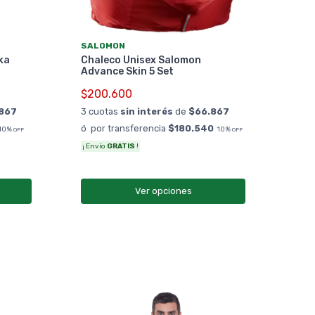
ANS
SALOMON
Cam
ka
Chaleco Unisex Salomon
Are
Advance Skin 5 Set
$12
$200.600
3 cu
867
3 cuotas
sin interés
de
$66.867
ó po
ó por transferencia
$180.540
10%
10%
OFF
OFF
¡ Envío
GRATIS
!
Ver opciones