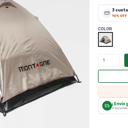
3 cuota
10% OFF
COLOR
¡ Envío 
A sucursal