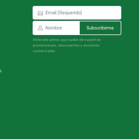
Subscribirme
Enterate antes que nadie de nuestras
promociones, descuentos y acciones
comerciales.
s