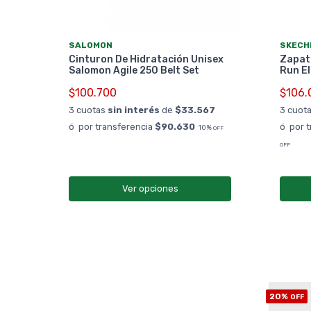
SALOMON
SKECH
Lts
Cinturon De Hidratación Unisex
Zapati
Salomon Agile 250 Belt Set
Run El
$100.700
$106.
0%
OFF
3 cuotas
sin interés
de
$33.567
3 cuot
ó por transferencia
$90.630
ó por 
10%
OFF
OFF
Ver opciones
20%
OFF