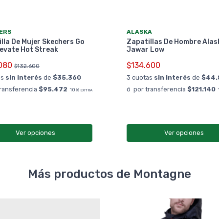
ERS
ALASKA
lla De Mujer Skechers Go
Zapatillas De Hombre Alas
evate Hot Streak
Jawar Low
080
$134.600
$132.600
as
sin interés
de
$35.360
3 cuotas
sin interés
de
$44.
transferencia
$95.472
ó por transferencia
$121.140
10%
EXTRA
Ver opciones
Ver opciones
Más productos de Montagne