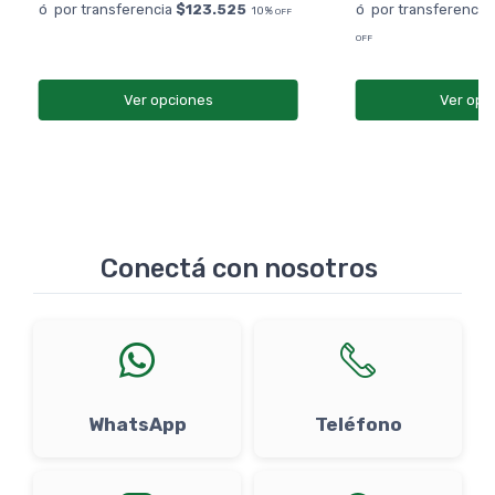
ó por transferencia
$123.525
ó por transferencia
10%
OFF
OFF
Ver opciones
Ver opc
Conectá con nosotros
WhatsApp
Teléfono