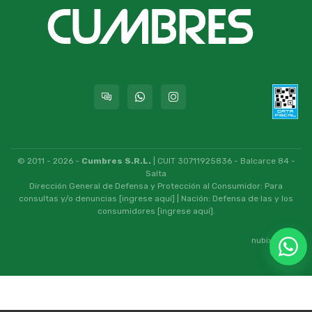
© 2011 - 2026 -
Cumbres S.R.L.
| CUIT 30711925836 - Balcarce 84 -
Salta
Dirección General de Defensa y Protección al Consumidor: Para
consultas y/o denuncias
[ingrese aquí]
| Nación: Defensa de las y los
consumidores
[ingrese aquí]
.
nubixstore®
v13.08.1