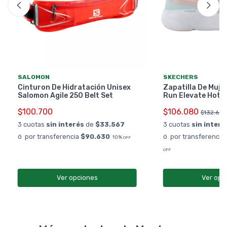
SALOMON
SKECHERS
Cinturon De Hidratación Unisex
Zapatilla De Muje
Salomon Agile 250 Belt Set
Run Elevate Hot 
$100.700
$106.080
$132.600
3 cuotas
sin interés
de
$33.567
3 cuotas
sin interé
ó por transferencia
$90.630
ó por transferencia
10%
OFF
OFF
Ver opciones
Ver opc